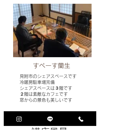
​すぺーす蘭生
見附市のシェアスペースです
冷暖房駐車場完備
シェアスペースは３階です
２階は素敵なカフェです
​窓からの景色も美しいです
講座風景