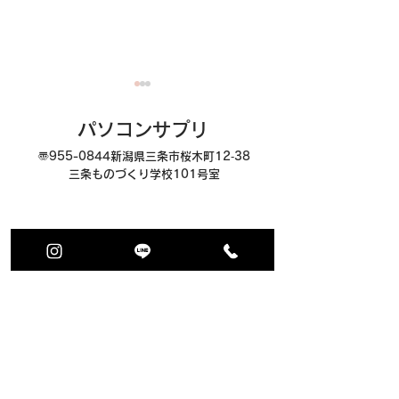
パソコンサプリ
〠955-0844
新潟県三条市桜木町12‐38
三条ものづくり学校101号室
オンラインでパソコンレ
残暑お見舞い申
ッスン
す